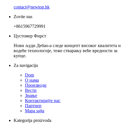
contact@newtop.hk
Zovite nas
+8615967729991
Цустомер Фирст
Нови људи Дебао-а следе концепт високог квалитета и
водеће технологије, теже стварању веће вредности за
купце.
Za navigaciju
Dom
О нама
Производи
Вести
Знање
Контактирајте нас
Партнер
Mapa sajta
Kategorija proizvoda