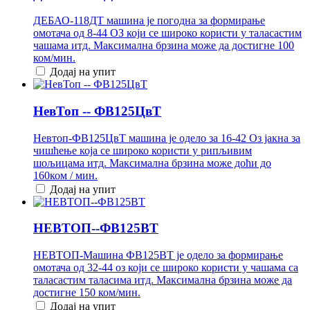
ДЕБАО-118ДТ машина је погодна за формирање
омотача од 8-44 ОЗ који се широко користи у таласастим
чашама итд. Максимална брзина може да достигне 100
ком/мин.
Додај на упит
НевТоп -- ФВ125ЦвТ
Невтоп-ФВ125ЦвТ машина је одело за 16-42 Оз јакна за
чишћење која се широко користи у рипљивим
шољицама итд. Максимална брзина може доћи до
160ком / мин.
Додај на упит
НЕВТОП--ФВ125ВТ
НЕВТОП-Машина ФВ125ВТ је одело за формирање
омотача од 32-44 оз који се широко користи у чашама са
таласастим таласима итд. Максимална брзина може да
достигне 150 ком/мин.
Додај на упит