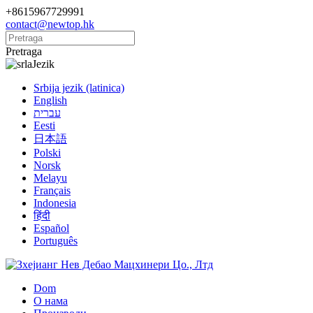
+8615967729991
contact@newtop.hk
Pretraga
Jezik
Srbija jezik (latinica)
English
עברית
Eesti
日本語
Polski
Norsk
Melayu
Français
Indonesia
हिंदी
Español
Português
Dom
О нама