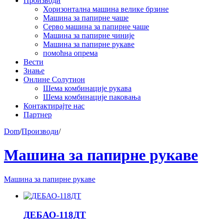
Производи
Хоризонтална машина велике брзине
Машина за папирне чаше
Серво машина за папирне чаше
Машина за папирне чиније
Машина за папирне рукаве
помоћна опрема
Вести
Знање
Онлине Солутион
Шема комбинације рукава
Шема комбинације паковања
Контактирајте нас
Партнер
Dom
/
Производи
/
Машина за папирне рукаве
Машина за папирне рукаве
ДЕБАО-118ДТ