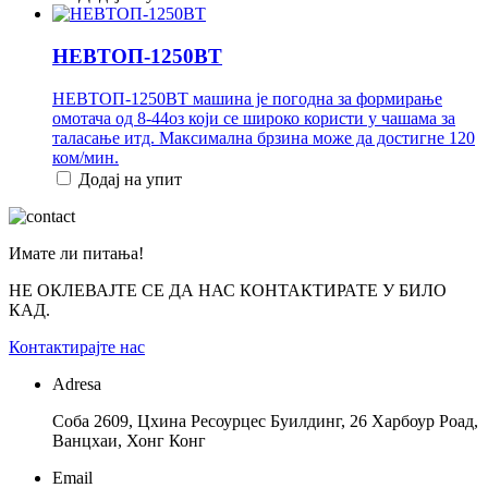
НЕВТОП-1250ВТ
НЕВТОП-1250ВТ машина је погодна за формирање
омотача од 8-44оз који се широко користи у чашама за
таласање итд. Максимална брзина може да достигне 120
ком/мин.
Додај на упит
Имате ли питања!
НЕ ОКЛЕВАЈТЕ СЕ ДА НАС КОНТАКТИРАТЕ У БИЛО
КАД.
Контактирајте нас
Adresa
Соба 2609, Цхина Ресоурцес Буилдинг, 26 Харбоур Роад,
Ванцхаи, Хонг Конг
Email