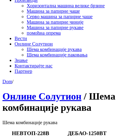
Производи
Хоризонтална машина велике брзине
Машина за папирне чаше
Серво машина за папирне чаше
Машина за папирне чиније
Машина за папирне рукаве
помоћна опрема
Вести
Онлине Солутион
Шема комбинације рукава
Шема комбинације паковања
Знање
Контактирајте нас
Партнер
Dom
/
Онлине Солутион
/
Шема
комбинације рукава
Шема комбинације рукава
НЕВТОП-228В
ДЕБАО-1250ВТ