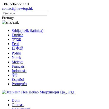
+8615967729991
contact@newtop.hk
Pretraga
Jezik
Srbija jezik (latinica)
English
עברית
Eesti
日本語
Polski
Norsk
Melayu
Français
Indonesia
हिंदी
Español
Português
Dom
О нама