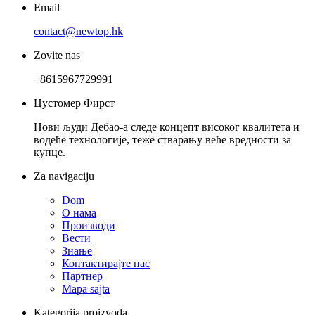
Email
contact@newtop.hk
Zovite nas
+8615967729991
Цустомер Фирст
Нови људи Дебао-а следе концепт високог квалитета и
водеће технологије, теже стварању веће вредности за
купце.
Za navigaciju
Dom
О нама
Производи
Вести
Знање
Контактирајте нас
Партнер
Mapa sajta
Kategorija proizvoda