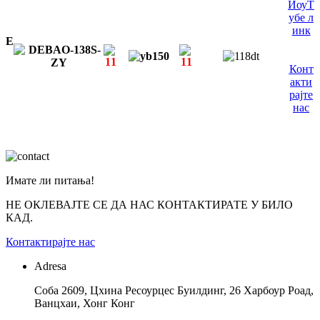
ИоуТ
убе л
инк
E
Конт
акти
рајте
нас
Имате ли питања!
НЕ ОКЛЕВАЈТЕ СЕ ДА НАС КОНТАКТИРАТЕ У БИЛО
КАД.
Контактирајте нас
Adresa
Соба 2609, Цхина Ресоурцес Буилдинг, 26 Харбоур Роад,
Ванцхаи, Хонг Конг